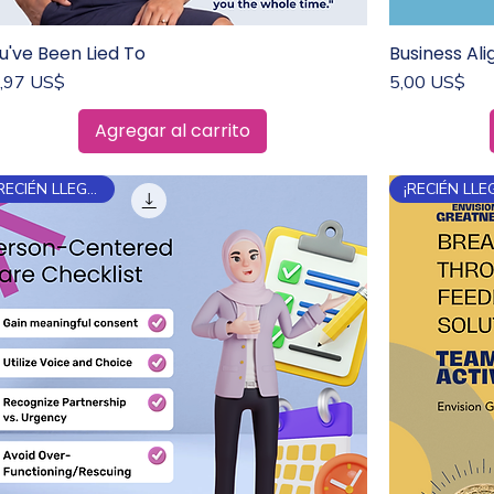
u've Been Lied To
Business Al
Vista rápida
ecio
Precio
,97 US$
5,00 US$
Agregar al carrito
¡RECIÉN LLEGADO!