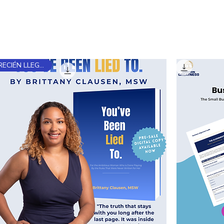
age
New Page
New Page
About
SERVICIOS
BLOG
¡RECIÉN LLEGADO!