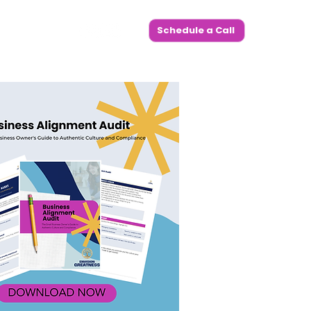
Schedule a Call
Intercambio WorkWise
More