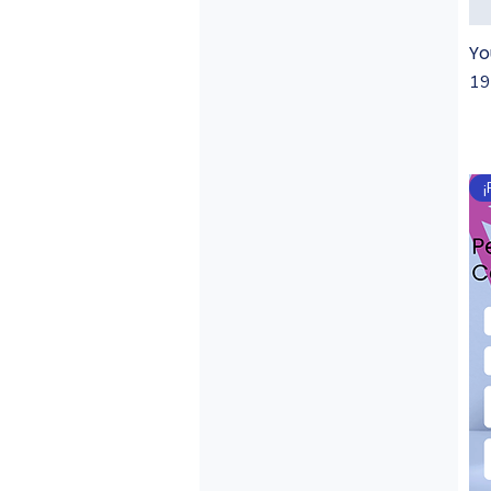
Yo
Pr
19