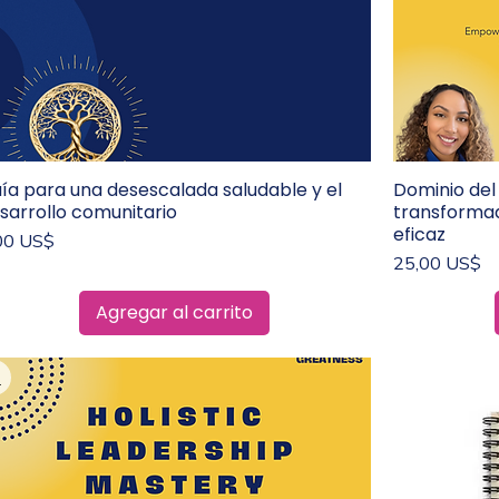
ía para una desescalada saludable y el
Dominio del 
Vista rápida
sarrollo comunitario
transformad
eficaz
ecio
00 US$
Precio
25,00 US$
Agregar al carrito