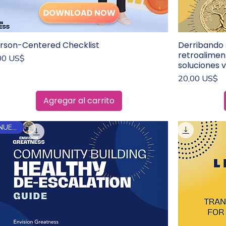
rson-Centered Checklist
Derribando 
Vista rápida
retroalimen
ecio
00 US$
soluciones v
Precio
20,00 US$
Agregar al carrito
¡NUEVO!