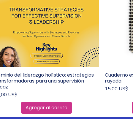
minio del liderazgo holístico: estrategias
Cuaderno esp
Vista rápida
ansformadoras para una supervisión
rayada
icaz
Precio
15,00 US$
ecio
,00 US$
Agregar al carrito
G