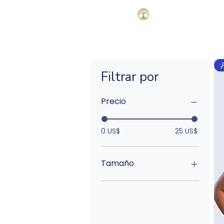
HOGAR
New Page
New P
Filtrar por
Precio
0 US$
25 US$
Tamaño
Talla única